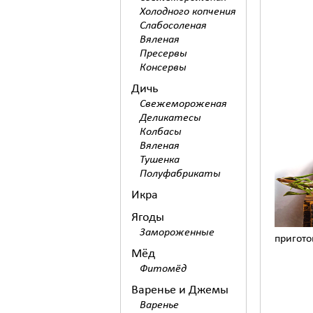
Холодного копчения
Слабосоленая
Вяленая
Пресервы
Консервы
Дичь
Свежемороженая
Деликатесы
Колбасы
Вяленая
Тушенка
Полуфабрикаты
Икра
Ягоды
Замороженные
пригот
Мёд
Фитомёд
Варенье и Джемы
Варенье