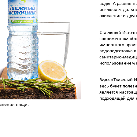
воды. А разлив н
исключает дальн
окисление и друг
«Таежный Источн
современном обо
импортного произ
водоподготовка 
санитарно-медиц
использованием 
Вода «Таежный Ис
весь букет полез
является настоя
подходящей для 
овления пищи.