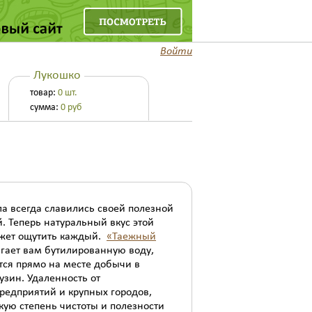
Войти
374-65-88
+7 495
ый звонок
Лукошко
товар:
0 шт.
сумма:
0
руб
а всегда славились своей полезной
. Теперь натуральный вкус этой
жет ощутить каждый.
«Таежный
гает вам бутилированную воду,
тся прямо на месте добычи в
узин. Удаленность от
едприятий и крупных городов,
кую степень чистоты и полезности