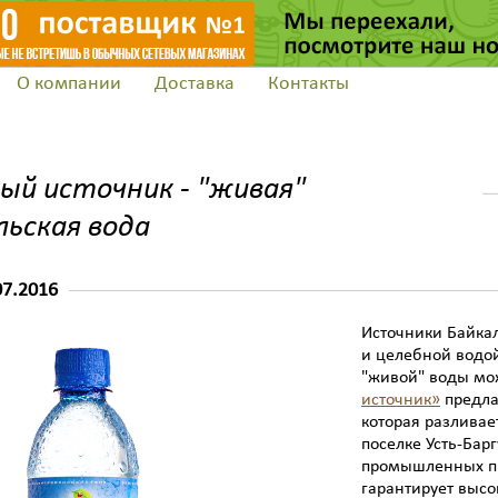
О компании
Доставка
Контакты
Заказать обратн
ый источник - "живая"
льская вода
07.2016
Источники Байкал
и целебной водой
"живой" воды мо
источник»
предла
которая разливае
поселке Усть-Барг
промышленных пр
гарантирует высо