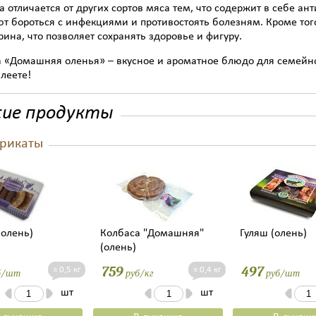
 отличается от других сортов мяса тем, что содержит в себе а
т бороться с инфекциями и противостоять болезням. Кроме тог
рина, что позволяет сохранять здоровье и фигуру.
 «Домашняя оленья» – вкусное и ароматное блюдо для семейно
леете!
ие продукты
рикаты
(олень)
Колбаса "Домашняя"
Гуляш (олень)
(олень)
759
497
≈ 0,5 кг
≈ 0,4 кг
б/шт
руб/кг
руб/шт
шт
шт