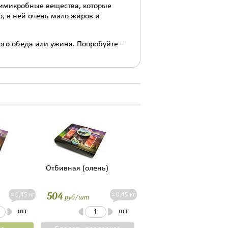
нтимикробные вещества, которые
о, в ней очень мало жиров и
го обеда или ужина. Попробуйте –
Отбивная (олень)
504
≈ 0,45 кг
≈ 0,45 кг
руб/шт
шт
шт