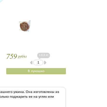
759
≈ 0,4 кг
руб/кг
В лукошко
ашнего ужина. Она изготовлены из
олько поджарить ее на углях или