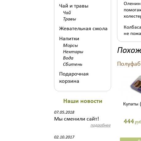
Оленина
Чай и травы
помогаю
Чай
холесте
Травы
Колбаса
Жевательная смола
не пожа
Напитки
Морсы
Похож
Нектары
Вода
Полуфаб
Сбитень
Подарочная
корзина
Наши новости
Купаты 
07.05.2018
Мы сменили сайт!
444
ру
подробнее
02.10.2017