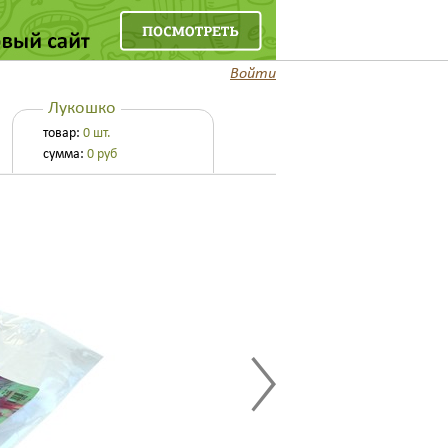
Войти
374-65-88
+7 495
ый звонок
Лукошко
товар:
0 шт.
сумма:
0
руб