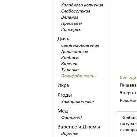
Холодного копчения
Слабосоленая
Вяленая
Пресервы
Консервы
Дичь
Свежемороженая
Деликатесы
Колбасы
Вяленая
Тушенка
Полуфабрикаты
Вес еди
Икра
Пищевая
Энергет
Ягоды
Рекомен
Замороженные
Мёд
Фитомёд
Колбаса
натурал
Варенье и Джемы
сковоро
Варенье