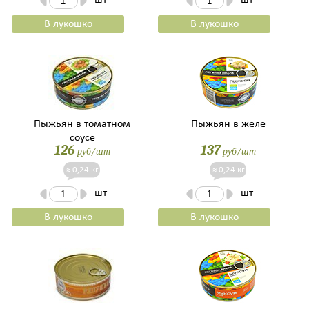
В лукошко
В лукошко
Пыжьян в томатном
Пыжьян в желе
соусе
126
137
руб/шт
руб/шт
≈ 0,24 кг
≈ 0,24 кг
шт
шт
В лукошко
В лукошко