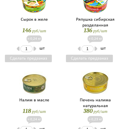
Сырок в желе
Ряпушка сибирская
разделанная
146
136
руб/шт
руб/шт
обжаренная в т/с
≈ 0,24 кг
≈ 0,24 кг
шт
шт
Сделать предзаказ
Сделать предзаказ
Налим в масле
Печень налима
натуральная
118
380
руб/шт
руб/шт
≈ 0,24 кг
≈ 0,23 кг
шт
шт