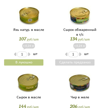
Язь натур. в масле
Сырок обжаренный
в т/с
107
134
руб/шт
руб/шт
≈ 0,24 кг
≈ 0,24 кг
шт
шт
В лукошко
Сделать предзаказ
Сырок в масле
Чир в желе
144
206
руб/шт
руб/шт