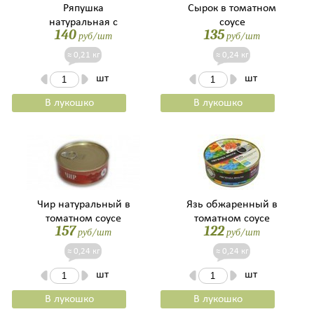
Ряпушка
Сырок в томатном
натуральная с
соусе
140
135
руб/шт
руб/шт
добавлением масла
≈ 0,21 кг
≈ 0,24 кг
шт
шт
В лукошко
В лукошко
Чир натуральный в
Язь обжаренный в
томатном соусе
томатном соусе
157
122
руб/шт
руб/шт
≈ 0,24 кг
≈ 0,24 кг
шт
шт
В лукошко
В лукошко