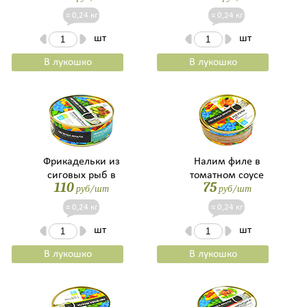
≈ 0,24 кг
≈ 0,24 кг
шт
шт
В лукошко
В лукошко
Фрикадельки из
Налим филе в
сиговых рыб в
томатном соусе
110
75
руб/шт
руб/шт
томатном соусе
≈ 0,24 кг
≈ 0,24 кг
шт
шт
В лукошко
В лукошко