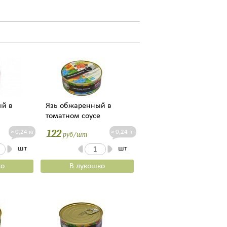
ый в
Язь обжаренный в
томатном соусе
122
≈ 0,24 кг
≈ 0,24 кг
руб/шт
шт
шт
ко
В лукошко