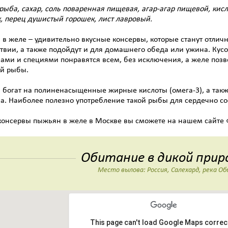
рыба, сахар, соль поваренная пищевая, агар-агар пищевой, кисл
, перец душистый горошек, лист лавровый.
в желе – удивительно вкусные консервы, которые станут отли
твии, а также подойдут и для домашнего обеда или ужина. Кусо
ами и специями понравятся всем, без исключения, а желе позво
й рыбы.
богат на полиненасыщенные жирные кислоты (омега-3), а так
а. Наиболее полезно употребление такой рыбы для сердечно со
консервы пыжьян в желе в Москве вы сможете на нашем сайте 
Обитание в дикой прир
Место вылова: Россия, Салехард, река Об
This page can't load Google Maps correct