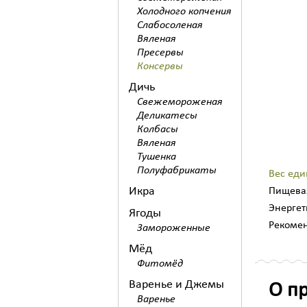
Холодного копчения
Слабосоленая
Вяленая
Пресервы
Консервы
Дичь
Свежемороженая
Деликатесы
Колбасы
Вяленая
Тушенка
Полуфабрикаты
Вес еди
Икра
Пищевая
Энергет
Ягоды
Рекомен
Замороженные
Мёд
Фитомёд
Варенье и Джемы
О п
Варенье