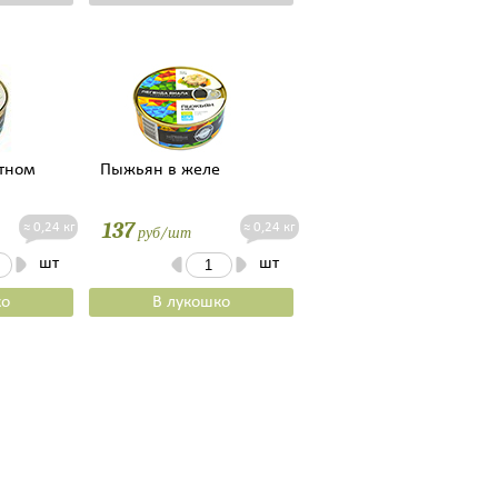
тном
Пыжьян в желе
137
≈ 0,24 кг
≈ 0,24 кг
руб/шт
шт
шт
ко
В лукошко