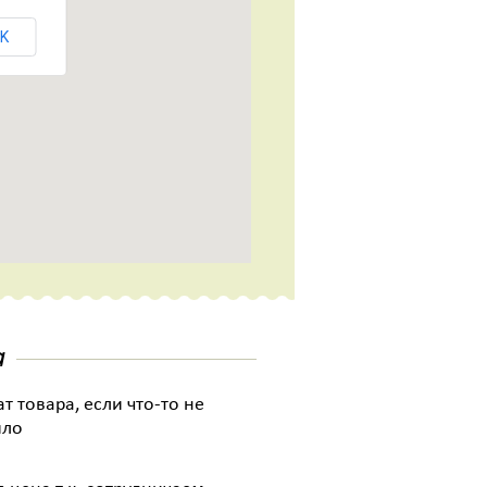
K
а
т товара, если что-то не
ило