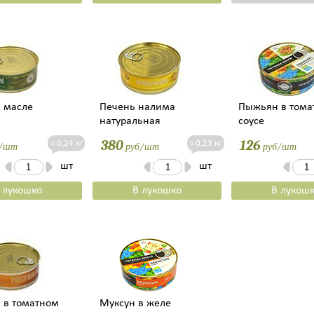
 масле
Печень налима
Пыжьян в тома
натуральная
соусе
380
126
≈ 0,24 кг
≈ 0,23 кг
/шт
руб/шт
руб/шт
шт
шт
 лукошко
В лукошко
В лукош
 в томатном
Муксун в желе