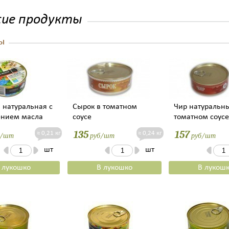
ие продукты
ы
 натуральная с
Сырок в томатном
Чир натуральн
ением масла
соусе
томатном соусе
135
157
≈ 0,21 кг
≈ 0,24 кг
б/шт
руб/шт
руб/шт
шт
шт
 лукошко
В лукошко
В лукош