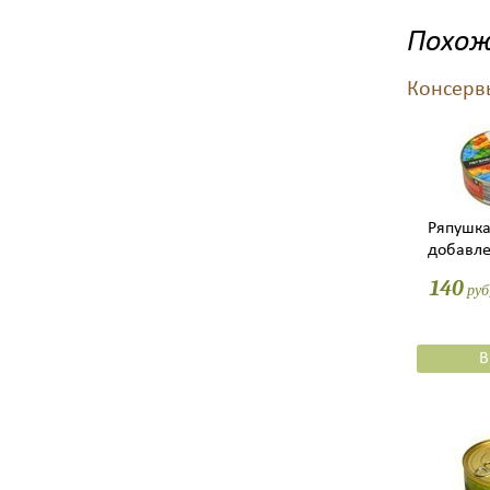
Похож
Консерв
Ряпушка
добавл
140
ру
В