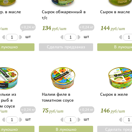
ур. в масле
Сырок обжаренный в
Сырок в масле
т/с
134
144
≈ 0,24 кг
≈ 0,24 кг
б/шт
руб/шт
руб/шт
шт
шт
 лукошко
Сделать предзаказ
В лукош
льки из
Налим филе в
Сырок в желе
 рыб в
томатном соусе
м соусе
75
146
≈ 0,24 кг
≈ 0,24 кг
/шт
руб/шт
руб/шт
шт
шт
 лукошко
В лукошко
Сделать пре