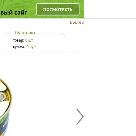
Войти
374-65-88
+7 495
ый звонок
Лукошко
товар:
0 шт.
сумма:
0
руб