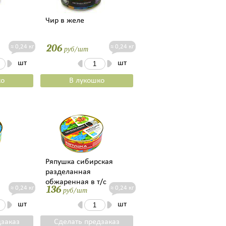
Чир в желе
206
≈ 0,24 кг
≈ 0,24 кг
руб/шт
шт
шт
ко
В лукошко
Ряпушка сибирская
разделанная
обжаренная в т/с
136
≈ 0,24 кг
≈ 0,24 кг
руб/шт
шт
шт
дзаказ
Сделать предзаказ