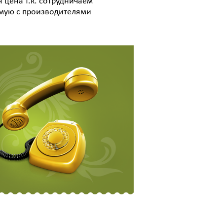
 цена т.к. сотрудничаем
мую с производителями