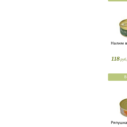
Налим в
118
руб
В
Ряпушка