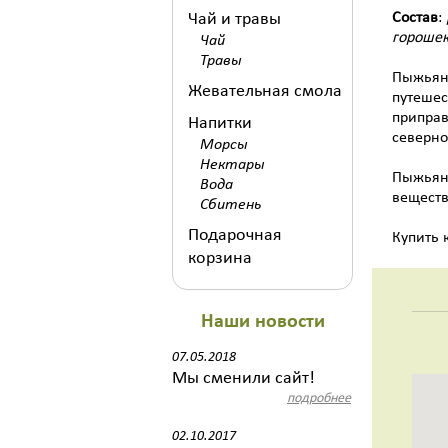
Чай и травы
Состав
:
горошек
Чай
Травы
Пыжьян 
Жевательная смола
путешес
приправ
Напитки
северно
Морсы
Нектары
Пыжьян 
Вода
веществ
Сбитень
Подарочная
Купить 
корзина
Наши новости
07.05.2018
Мы сменили сайт!
подробнее
02.10.2017