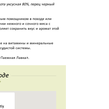
ота уксусная 80%, перец черный
чным помощником в походе или
чки нежного и сочного мяса с
ляет сохранить вкус и аромат этой
же на витамины и минеральные
судистой системы.
«Таежная Лавка».
оде
ь
ly.