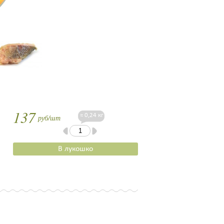
137
≈ 0,24 кг
руб/шт
В лукошко