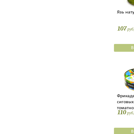
Язь нат
107
ру
В
Фрикаде
сиговых
томатно
110
руб
В