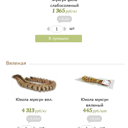
Муксун филе
слабосоленый
1 365
руб/кг
≈ 0,2кг
шт
В лукошко
Вяленая
Юкола муксун вял.
Юкола муксун
вяленый
4 313
445
руб/кг
руб/шт
≈ 0,15кг
≈ 0,1кг