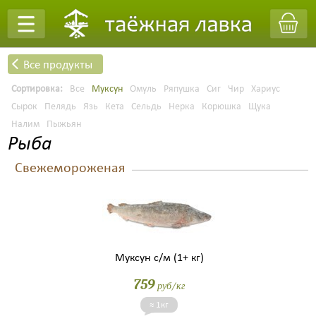
Все продукты
Заказать обратный звонок
Сортировка:
Все
Муксун
Омуль
Ряпушка
Сиг
Чир
Хариус
Сырок
Пелядь
Язь
Кета
Сельдь
Нерка
Корюшка
Щука
Налим
Пыжьян
Рыба
Свежемороженая
Муксун с/м (1+ кг)
759
руб/кг
≈ 1кг