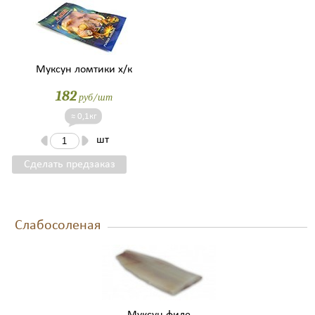
Муксун ломтики х/к
182
руб/шт
≈ 0,1кг
шт
Сделать предзаказ
Слабосоленая