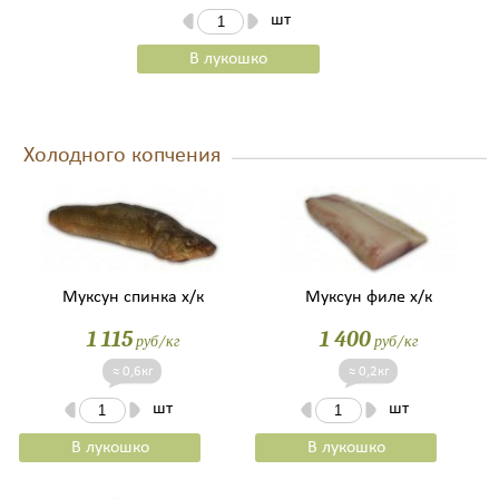
шт
В лукошко
Холодного копчения
Муксун спинка х/к
Муксун филе х/к
1 115
1 400
руб/кг
руб/кг
≈ 0,6кг
≈ 0,2кг
шт
шт
В лукошко
В лукошко